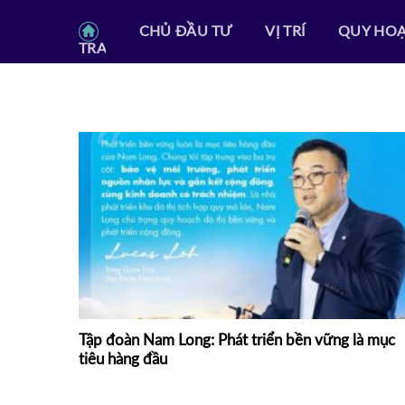
Skip
CHỦ ĐẦU TƯ
VỊ TRÍ
QUY HO
to
TRANG CHỦ
content
Tập đoàn Nam Long: Phát triển bền vững là mục
tiêu hàng đầu