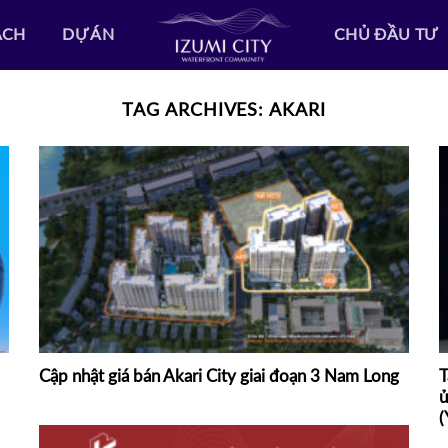
ẠCH
DỰ ÁN
CHỦ ĐẦU TƯ
TAG ARCHIVES:
AKARI
Cập nhật giá bán Akari City giai đoạn 3 Nam Long
T
ủ
(