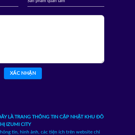
ĐÂY LÀ TRANG THÔNG TIN CẬP NHẬT KHU ĐÔ
HỊ IZUMI CITY
hông tin, hình ảnh, các tiện ích trên website chỉ