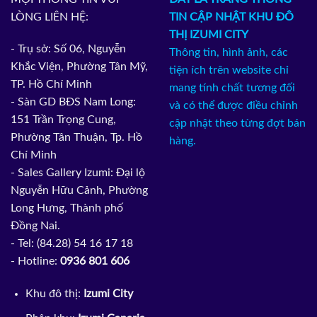
LÒNG LIÊN HỆ:
TIN CẬP NHẬT KHU ĐÔ
THỊ IZUMI CITY
- Trụ sở: Số 06, Nguyễn
Thông tin, hình ảnh, các
Khắc Viện, Phường Tân Mỹ,
tiện ích trên website chỉ
TP. Hồ Chí Minh
mang tính chất tương đối
- Sàn GD BĐS Nam Long:
và có thể được điều chỉnh
151 Trần Trọng Cung,
cập nhật theo từng đợt bán
Phường Tân Thuận, Tp. Hồ
hàng.
Chí Minh
- Sales Gallery Izumi: Đại lộ
Nguyễn Hữu Cảnh, Phường
Long Hưng, Thành phố
Đồng Nai.
- Tel: (84.28) 54 16 17 18
- Hotline:
0936 801 606
Khu đô thị:
Izumi City