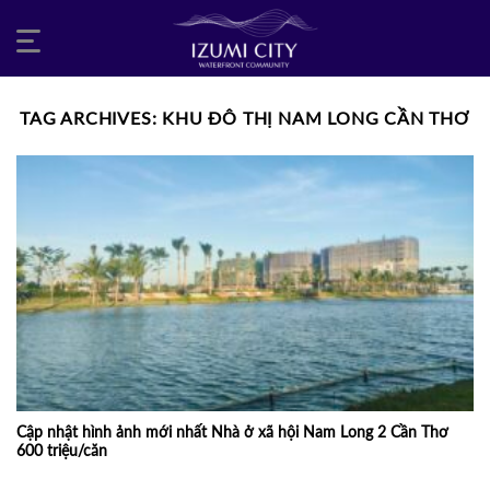
Skip
to
content
TAG ARCHIVES:
KHU ĐÔ THỊ NAM LONG CẦN THƠ
Cập nhật hình ảnh mới nhất Nhà ở xã hội Nam Long 2 Cần Thơ
600 triệu/căn