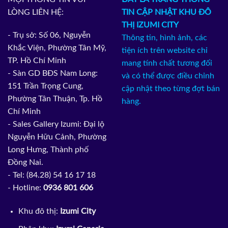
LÒNG LIÊN HỆ:
TIN CẬP NHẬT KHU ĐÔ
THỊ IZUMI CITY
- Trụ sở: Số 06, Nguyễn
Thông tin, hình ảnh, các
Khắc Viện, Phường Tân Mỹ,
tiện ích trên website chỉ
TP. Hồ Chí Minh
mang tính chất tương đối
- Sàn GD BĐS Nam Long:
và có thể được điều chỉnh
151 Trần Trọng Cung,
cập nhật theo từng đợt bán
Phường Tân Thuận, Tp. Hồ
hàng.
Chí Minh
- Sales Gallery Izumi: Đại lộ
Nguyễn Hữu Cảnh, Phường
Long Hưng, Thành phố
Đồng Nai.
- Tel: (84.28) 54 16 17 18
- Hotline:
0936 801 606
Khu đô thị:
Izumi City