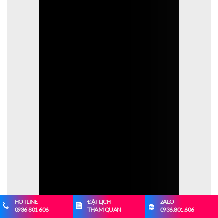
HOTLINE
ĐẶT LỊCH
ZALO
0936 801 606
THAM QUAN
0936.801.606