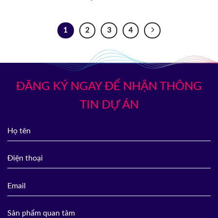
1
2
3
4
ĐĂNG KÝ NGAY ĐỂ NHẬN THÔNG
TIN DỰ ÁN