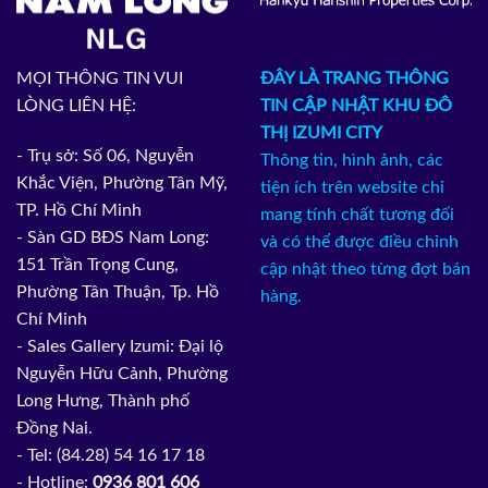
MỌI THÔNG TIN VUI
ĐÂY LÀ TRANG THÔNG
LÒNG LIÊN HỆ:
TIN CẬP NHẬT KHU ĐÔ
THỊ IZUMI CITY
- Trụ sở: Số 06, Nguyễn
Thông tin, hình ảnh, các
Khắc Viện, Phường Tân Mỹ,
tiện ích trên website chỉ
TP. Hồ Chí Minh
mang tính chất tương đối
- Sàn GD BĐS Nam Long:
và có thể được điều chỉnh
151 Trần Trọng Cung,
cập nhật theo từng đợt bán
Phường Tân Thuận, Tp. Hồ
hàng.
Chí Minh
- Sales Gallery Izumi: Đại lộ
Nguyễn Hữu Cảnh, Phường
Long Hưng, Thành phố
Đồng Nai.
- Tel: (84.28) 54 16 17 18
- Hotline:
0936 801 606