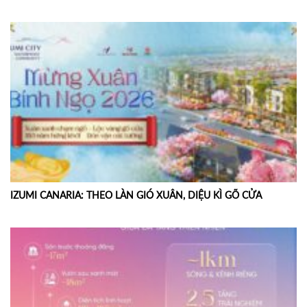
IZUMI CANARIA: THEO LÀN GIÓ XUÂN, DIỆU KÌ GÕ CỬA