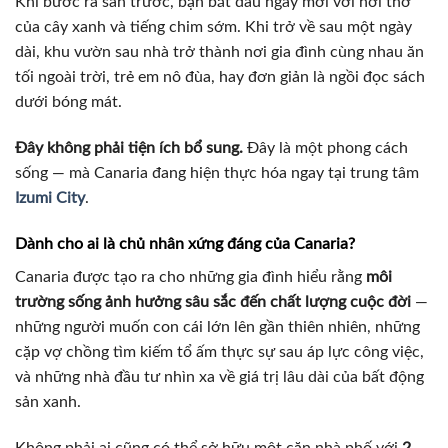
Khi bước ra sân trước, bạn bắt đầu ngày mới với hơi thở
của cây xanh và tiếng chim sớm. Khi trở về sau một ngày
dài, khu vườn sau nhà trở thành nơi gia đình cùng nhau ăn
tối ngoài trời, trẻ em nô đùa, hay đơn giản là ngồi đọc sách
dưới bóng mát.
Đây không phải tiện ích bổ sung.
Đây là một phong cách
sống — mà Canaria đang hiện thực hóa ngay tại trung tâm
Izumi City
.
Dành cho ai là chủ nhân xứng đáng của Canaria?
Canaria được tạo ra cho những gia đình hiểu rằng
môi
trường sống ảnh hưởng sâu sắc đến chất lượng cuộc đời
—
những người muốn con cái lớn lên gần thiên nhiên, những
cặp vợ chồng tìm kiếm tổ ấm thực sự sau áp lực công việc,
và những nhà đầu tư nhìn xa về giá trị lâu dài của bất động
sản xanh.
Không phải ai cũng có thể sở hữu một căn nhà phố với
2