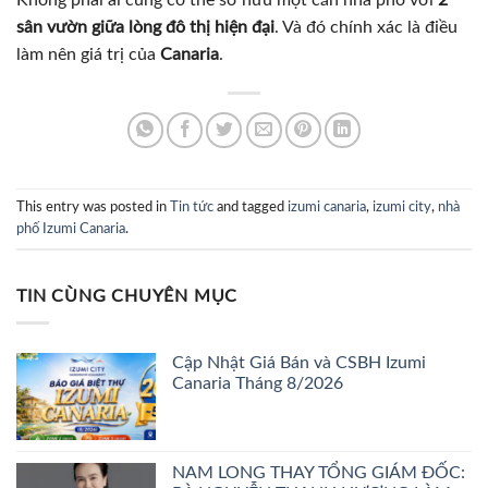
sân vườn giữa lòng đô thị hiện đại
. Và đó chính xác là điều
làm nên giá trị của
Canaria
.
This entry was posted in
Tin tức
and tagged
izumi canaria
,
izumi city
,
nhà
phố Izumi Canaria
.
TIN CÙNG CHUYÊN MỤC
Cập Nhật Giá Bán và CSBH Izumi
Canaria Tháng 8/2026
NAM LONG THAY TỔNG GIÁM ĐỐC: