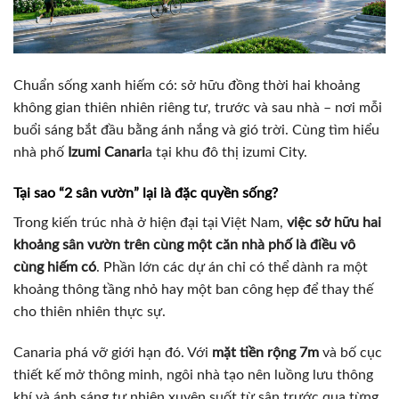
Chuẩn sống xanh hiếm có: sở hữu đồng thời hai khoảng
không gian thiên nhiên riêng tư, trước và sau nhà – nơi mỗi
buổi sáng bắt đầu bằng ánh nắng và gió trời. Cùng tìm hiểu
nhà phố
Izumi Canari
a tại khu đô thị izumi City.
Tại sao “2 sân vườn” lại là đặc quyền sống?
Trong kiến trúc nhà ở hiện đại tại Việt Nam,
việc sở hữu hai
khoảng sân vườn trên cùng một căn nhà phố là điều vô
cùng hiếm có
. Phần lớn các dự án chỉ có thể dành ra một
khoảng thông tầng nhỏ hay một ban công hẹp để thay thế
cho thiên nhiên thực sự.
Canaria phá vỡ giới hạn đó. Với
mặt tiền rộng 7m
và bố cục
thiết kế mở thông minh, ngôi nhà tạo nên luồng lưu thông
khí và ánh sáng tự nhiên xuyên suốt từ sân trước qua từng