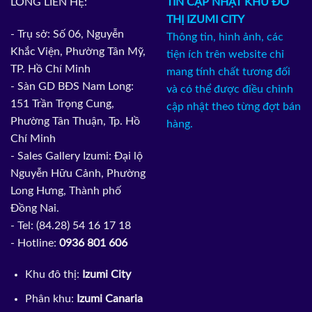
LÒNG LIÊN HỆ:
TIN CẬP NHẬT KHU ĐÔ
THỊ IZUMI CITY
- Trụ sở: Số 06, Nguyễn
Thông tin, hình ảnh, các
Khắc Viện, Phường Tân Mỹ,
tiện ích trên website chỉ
TP. Hồ Chí Minh
mang tính chất tương đối
- Sàn GD BĐS Nam Long:
và có thể được điều chỉnh
151 Trần Trọng Cung,
cập nhật theo từng đợt bán
Phường Tân Thuận, Tp. Hồ
hàng.
Chí Minh
- Sales Gallery Izumi: Đại lộ
Nguyễn Hữu Cảnh, Phường
Long Hưng, Thành phố
Đồng Nai.
- Tel: (84.28) 54 16 17 18
- Hotline:
0936 801 606
Khu đô thị:
Izumi City
Phân khu:
Izumi Canaria