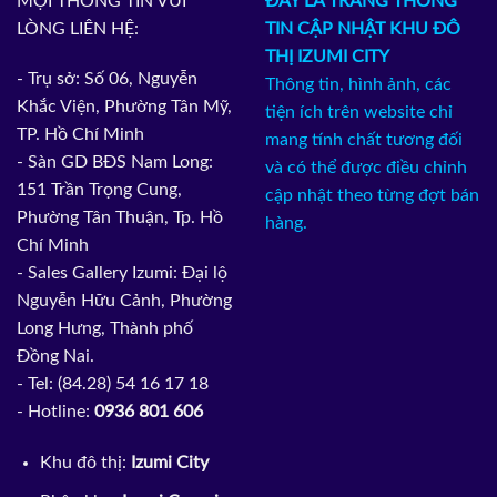
MỌI THÔNG TIN VUI
ĐÂY LÀ TRANG THÔNG
LÒNG LIÊN HỆ:
TIN CẬP NHẬT KHU ĐÔ
THỊ IZUMI CITY
- Trụ sở: Số 06, Nguyễn
Thông tin, hình ảnh, các
Khắc Viện, Phường Tân Mỹ,
tiện ích trên website chỉ
TP. Hồ Chí Minh
mang tính chất tương đối
- Sàn GD BĐS Nam Long:
và có thể được điều chỉnh
151 Trần Trọng Cung,
cập nhật theo từng đợt bán
Phường Tân Thuận, Tp. Hồ
hàng.
Chí Minh
- Sales Gallery Izumi: Đại lộ
Nguyễn Hữu Cảnh, Phường
Long Hưng, Thành phố
Đồng Nai.
- Tel: (84.28) 54 16 17 18
- Hotline:
0936 801 606
Khu đô thị:
Izumi City