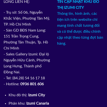
LÒNG LIÊN HỆ:
TIN CẬP NHẬT KHU ĐÔ
THỊ IZUMI CITY
- Trụ sở: Số 06, Nguyễn
Thông tin, hình ảnh, các
Khắc Viện, Phường Tân Mỹ,
tiện ích trên website chỉ
TP. Hồ Chí Minh
mang tính chất tương đối
- Sàn GD BĐS Nam Long:
và có thể được điều chỉnh
151 Trần Trọng Cung,
cập nhật theo từng đợt bán
Phường Tân Thuận, Tp. Hồ
hàng.
Chí Minh
- Sales Gallery Izumi: Đại lộ
Nguyễn Hữu Cảnh, Phường
Long Hưng, Thành phố
Đồng Nai.
- Tel: (84.28) 54 16 17 18
- Hotline:
0936 801 606
Khu đô thị:
Izumi City
Phân khu:
Izumi Canaria