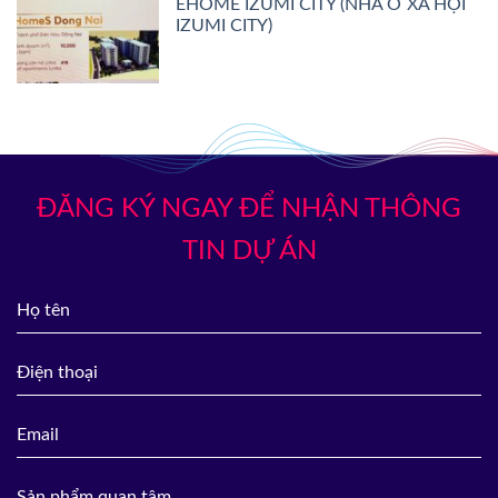
EHOME IZUMI CITY (NHÀ Ở XÃ HỘI
IZUMI CITY)
ĐĂNG KÝ NGAY ĐỂ NHẬN THÔNG
TIN DỰ ÁN