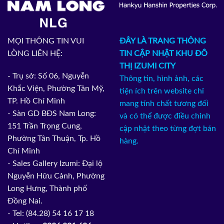
MỌI THÔNG TIN VUI
ĐÂY LÀ TRANG THÔNG
LÒNG LIÊN HỆ:
TIN CẬP NHẬT KHU ĐÔ
THỊ IZUMI CITY
- Trụ sở: Số 06, Nguyễn
Thông tin, hình ảnh, các
Khắc Viện, Phường Tân Mỹ,
tiện ích trên website chỉ
TP. Hồ Chí Minh
mang tính chất tương đối
- Sàn GD BĐS Nam Long:
và có thể được điều chỉnh
151 Trần Trọng Cung,
cập nhật theo từng đợt bán
Phường Tân Thuận, Tp. Hồ
hàng.
Chí Minh
- Sales Gallery Izumi: Đại lộ
Nguyễn Hữu Cảnh, Phường
Long Hưng, Thành phố
Đồng Nai.
- Tel: (84.28) 54 16 17 18