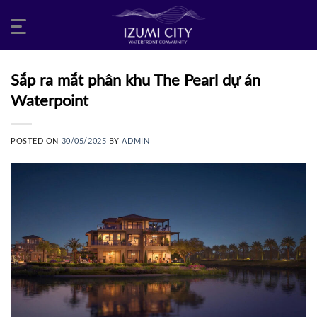
Skip
to
content
Sắp ra mắt phân khu The Pearl dự án
Waterpoint
POSTED ON
30/05/2025
BY
ADMIN