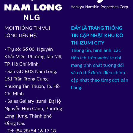
MỌI THÔNG TIN VUI
ĐÂY LÀ TRANG THÔNG
LÒNG LIÊN HỆ:
TIN CẬP NHẬT KHU ĐÔ
THỊ IZUMI CITY
- Trụ sở: Số 06, Nguyễn
Thông tin, hình ảnh, các
Khắc Viện, Phường Tân Mỹ,
tiện ích trên website chỉ
TP. Hồ Chí Minh
mang tính chất tương đối
- Sàn GD BĐS Nam Long:
và có thể được điều chỉnh
151 Trần Trọng Cung,
cập nhật theo từng đợt bán
Phường Tân Thuận, Tp. Hồ
hàng.
Chí Minh
- Sales Gallery Izumi: Đại lộ
Nguyễn Hữu Cảnh, Phường
Long Hưng, Thành phố
Đồng Nai.
- Tel: (84.28) 54 16 17 18