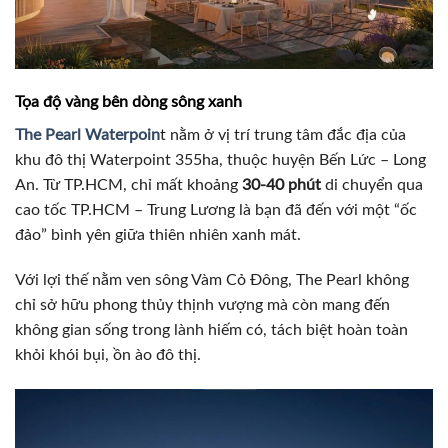
Tọa độ vàng bên dòng sông xanh
The Pearl Waterpoin
t nằm ở vị trí trung tâm đắc địa của
khu đô thị Waterpoint 355ha, thuộc huyện Bến Lức – Long
An. Từ TP.HCM, chỉ mất khoảng
30-40 phút
di chuyển qua
cao tốc TP.HCM – Trung Lương là bạn đã đến với một “ốc
đảo” bình yên giữa thiên nhiên xanh mát.
Với lợi thế nằm ven sông Vàm Cỏ Đông, The Pearl không
chỉ sở hữu phong thủy thịnh vượng mà còn mang đến
không gian sống trong lành hiếm có, tách biệt hoàn toàn
khỏi khói bụi, ồn ào đô thị.