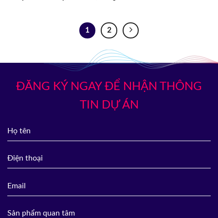
1
2
ĐĂNG KÝ NGAY ĐỂ NHẬN THÔNG
TIN DỰ ÁN