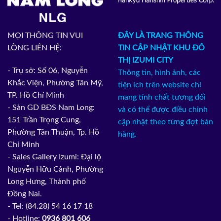
MỌI THÔNG TIN VUI
ĐÂY LÀ TRANG THÔNG
LÒNG LIÊN HỆ:
TIN CẬP NHẬT KHU ĐÔ
THỊ IZUMI CITY
- Trụ sở: Số 06, Nguyễn
Thông tin, hình ảnh, các
Khắc Viện, Phường Tân Mỹ,
tiện ích trên website chỉ
TP. Hồ Chí Minh
mang tính chất tương đối
- Sàn GD BĐS Nam Long:
và có thể được điều chỉnh
151 Trần Trọng Cung,
cập nhật theo từng đợt bán
Phường Tân Thuận, Tp. Hồ
hàng.
Chí Minh
- Sales Gallery Izumi: Đại lộ
Nguyễn Hữu Cảnh, Phường
Long Hưng, Thành phố
Đồng Nai.
- Tel: (84.28) 54 16 17 18
- Hotline:
0936 801 606