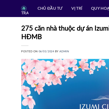
Skip
CHỦ ĐẦU TƯ
VỊ TRÍ
QUY HO
to
TRANG CHỦ
content
275 căn nhà thuộc dự án Izumi
HĐMB
POSTED ON
06/01/2024
BY
ADMIN